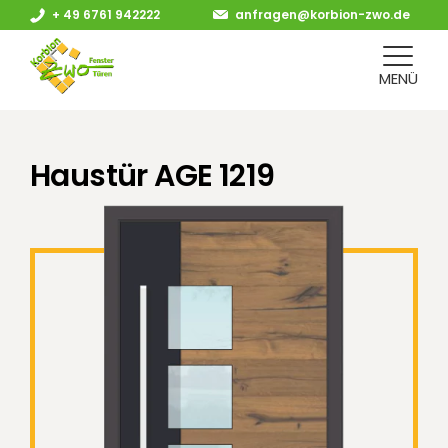
+ 49 6761 942222
anfragen@korbion-zwo.de
MENÜ
Haustür AGE 1219