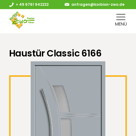
+ 49 6761 942222
anfragen@korbion-zwo.de
MENÜ
Haustür Classic 6166