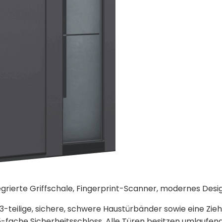
egrierte Griffschale, Fingerprint-Scanner, modernes Des
3-teilige, sichere, schwere Haustürbänder sowie eine Zie
-fache Sicherheitsschloss. Alle Türen besitzen umlaufen