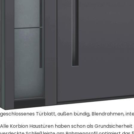
geschlossenes Türblatt, außen bündig, Blendrahmen, int
Alle Korbion Haustüren haben schon als Grundsicherheit 
verdeckte Schließleiste am Rahmenprofil optimiert das 5