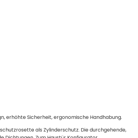
ign, erhöhte Sicherheit, ergonomische Handhabung.
hschutzrosette als Zylinderschutz. Die durchgehende,
de Dichtungen. Zum Haustür Konfigurator