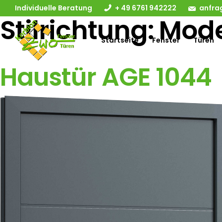
Individuelle Beratung
+ 49 6761 942222
anfra
Stilrichtung:
Mod
Startseite
Fenster
Türen
Haustür AGE 1044