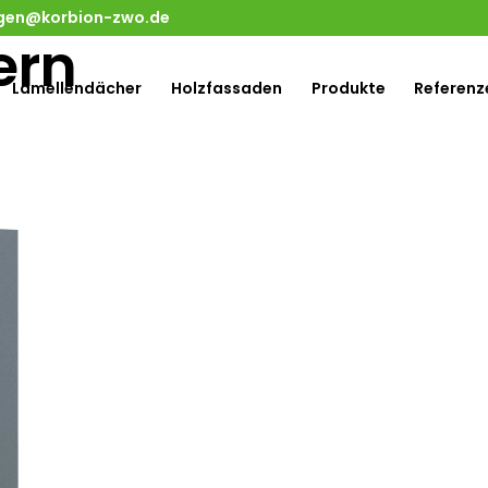
gen@korbion-zwo.de
ern
Lamellendächer
Holzfassaden
Produkte
Referenz