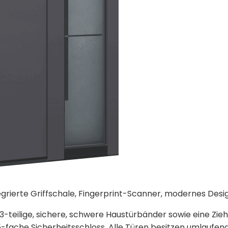
egrierte Griffschale, Fingerprint-Scanner, modernes Des
3-teilige, sichere, schwere Haustürbänder sowie eine Zie
-fache Sicherheitsschloss. Alle Türen besitzen umlaufen