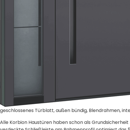
geschlossenes Türblatt, außen bündig, Blendrahmen, int
Alle Korbion Haustüren haben schon als Grundsicherheit 
verdeckte Schließleiste am Rahmenprofil optimiert das 5