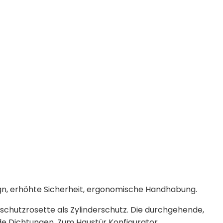
ign, erhöhte Sicherheit, ergonomische Handhabung.
hschutzrosette als Zylinderschutz. Die durchgehende,
de Dichtungen. Zum Haustür Konfigurator