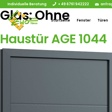
Individuelle Beratung
+ 49 6761 942222
anfra
Glas:
Ohne
Startseite
Fenster
Türen
Haustür AGE 1044