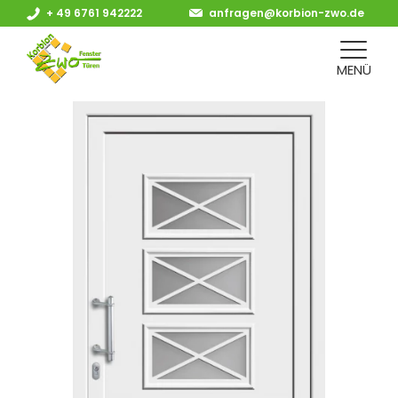
+ 49 6761 942222
anfragen@korbion-zwo.de
Glas:
Klein
MENÜ
Haustür Creativ 340-15