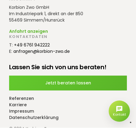
Beiträge
Korbion Zwo GmbH
Im Industriepark 1, direkt an der B50
55469 Simmern/Hunsrück
Anfahrt anzeigen
KONTAKTDATEN
T:
+49 6761 942222
E:
anfragen@korbion-zwo.de
Lassen Sie sich von uns beraten!
Jetzt beraten lassen
Referenzen
Karriere
Impressum
Kontakt
Datenschutzerklärung
© 2024 Korbion-Zwo