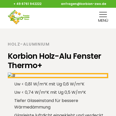
+ 49 6761 942222
anfragen@korbion-zwo.de
MENÜ
HOLZ-ALUMINIUM
Korbion Holz-Alu Fenster
Thermo+
Uw < 0,81 W/m²K mit Ug 0,6 W/m²K
Uw < 0,74 W/m²K mit Ug 0,5 W/m²K
Tiefer Glaseinstand für bessere
Wärmedämmung
Glasleiste luftdicht eingeklebt und verdeckt